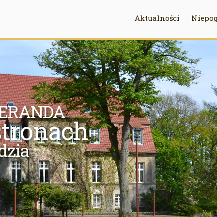
Aktualności
Niepog
SPERANDA
stronach
dzia