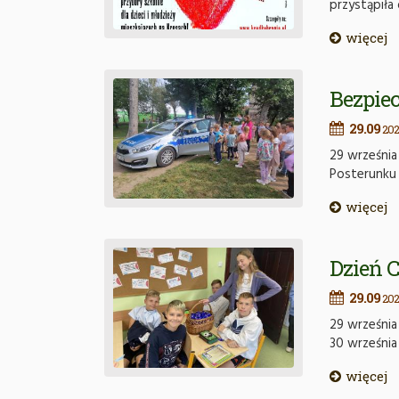
przystąpiła
więcej
Bezpiec
29.09
202
29 września 
Posterunku 
więcej
Dzień 
29.09
202
29 września
30 wrześni
więcej