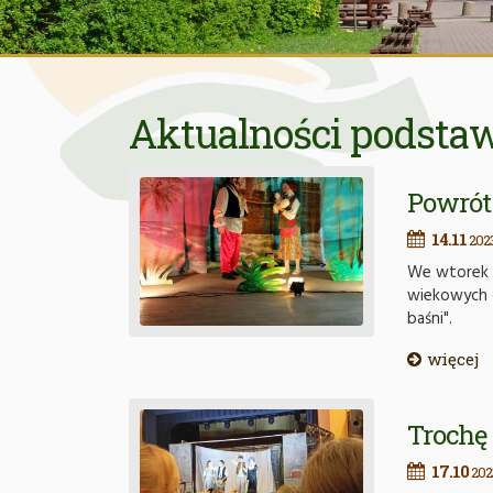
Aktualności podst
Powrót
14.11
202
We wtorek 1
wiekowych o
baśni".
więcej
Trochę 
17.10
202