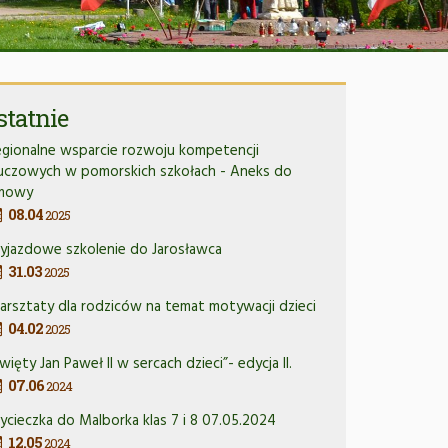
statnie
gionalne wsparcie rozwoju kompetencji
luczowych w pomorskich szkołach - Aneks do
mowy
08.04
2025
yjazdowe szkolenie do Jarosławca
31.03
2025
rsztaty dla rodziców na temat motywacji dzieci
04.02
2025
więty Jan Paweł II w sercach dzieci”- edycja II.
07.06
2024
cieczka do Malborka klas 7 i 8 07.05.2024
12.05
2024