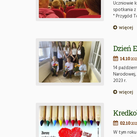
Uczniowie kl
spotkania z
" Przygód T
więcej
Dzień 
14.10
202
14 paździer
Narodowej, 
2023 r.
więcej
Kredko
02.10
202
W tym roku 