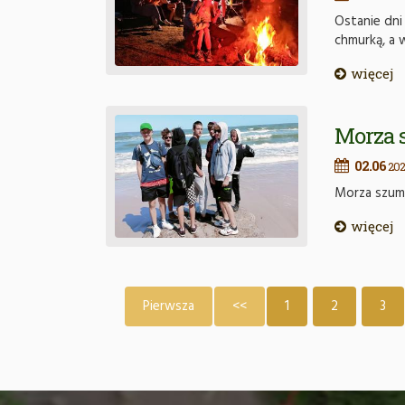
Ostanie dni 
chmurką, a 
więcej
Morza 
02.06
202
Morza szum, 
więcej
Pierwsza
<<
1
2
3