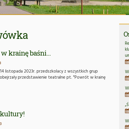
awówka
O
Re
k
 w krainę baśni…
u
3
4 listopada 2023r. przedszkolacy z wszystkich grup
W
bejrzały przedstawienie teatralne pt. "Powrót w krainę
Wa
„Ś
kultury!
Wy
3