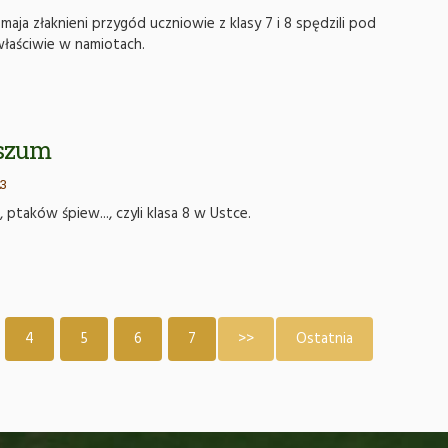
maja złaknieni przygód uczniowie z klasy 7 i 8 spędzili pod
właściwie w namiotach.
szum
3
ptaków śpiew..., czyli klasa 8 w Ustce.
4
5
6
7
>>
Ostatnia