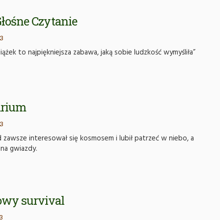
Głośne Czytanie
3
iążek to najpiękniejsza zabawa, jaką sobie ludzkość wymyśliła”
arium
3
 zawsze interesował się kosmosem i lubił patrzeć w niebo, a
 na gwiazdy.
wy survival
3