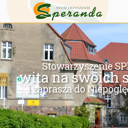
Stowarzyszenie 
wita na swoich 
i zaprasza do Niepoglę