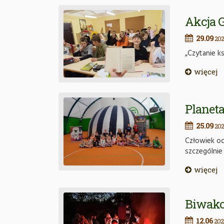
Akcja 
29.09
202
„Czytanie ks
więcej
Planet
25.09
202
Człowiek od
szczególnie
więcej
Biwako
12.06
202