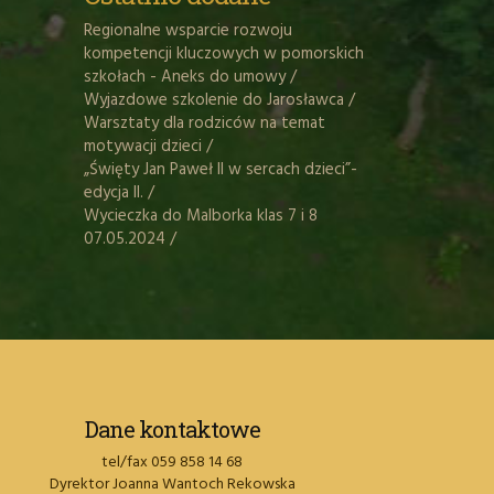
Regionalne wsparcie rozwoju
kompetencji kluczowych w pomorskich
szkołach - Aneks do umowy
/
Wyjazdowe szkolenie do Jarosławca
/
Warsztaty dla rodziców na temat
motywacji dzieci
/
„Święty Jan Paweł II w sercach dzieci”-
edycja II.
/
Wycieczka do Malborka klas 7 i 8
07.05.2024
/
Dane kontaktowe
tel/fax 059 858 14 68
Dyrektor Joanna Wantoch Rekowska