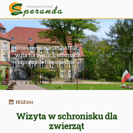
Stowarzyszenie SPERANDA
wita na swoich stronach
i zaprasza do Niepoględzia
10.12
2014
Wizyta w schronisku dla
zwierząt