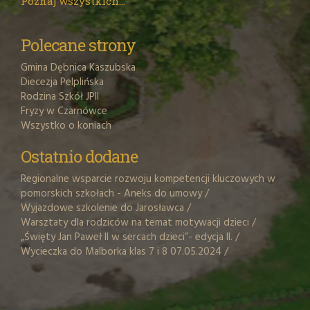
Poznaj wszystkich...
Polecane strony
Gmina Dębnica Kaszubska
Diecezja Pelplińska
Rodzina Szkół JPII
Fryzy w Czarnówce
Wszystko o koniach
Ostatnio dodane
Regionalne wsparcie rozwoju kompetencji kluczowych w
pomorskich szkołach - Aneks do umowy
/
Wyjazdowe szkolenie do Jarosławca
/
Warsztaty dla rodziców na temat motywacji dzieci
/
„Święty Jan Paweł II w sercach dzieci”- edycja II.
/
Wycieczka do Malborka klas 7 i 8 07.05.2024
/