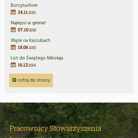
Borzytuchom
24.11
2015
Najlepsi w gminie!
07.10
2015
Węże na Kaszubach
18.06
2015
List do Świętego Mikołaja
16.12
2014
cofnij do strony
Pracownicy Stowarzyszenia