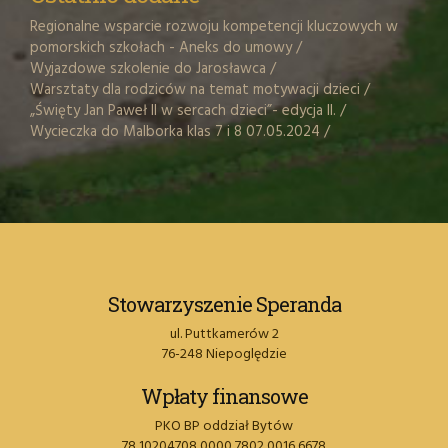
Regionalne wsparcie rozwoju kompetencji kluczowych w
pomorskich szkołach - Aneks do umowy
/
Wyjazdowe szkolenie do Jarosławca
/
Warsztaty dla rodziców na temat motywacji dzieci
/
„Święty Jan Paweł II w sercach dzieci”- edycja II.
/
Wycieczka do Malborka klas 7 i 8 07.05.2024
/
Stowarzyszenie Speranda
ul. Puttkamerów 2
76-248 Niepoględzie
Wpłaty finansowe
PKO BP oddział Bytów
78 10204708 0000 7802 0016 6678