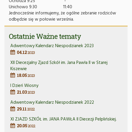
Ochodza 9:25
-
Unichowo 9:30
11:40
Jednocześnie informujemy, że ogólne zebranie rodziców
odbędzie się w połowie września.
Ostatnie Ważne tematy
Adwentowy Kalendarz Niespodzianek 2023
04.12
2023
XII Diecezjalny Zjazd Szkół im. Jana Pawła II w Starej
Kiszewie
18.05
2023
I Dzień Wiosny
21.03
2023
Adwentowy Kalendarz Niespodzianek 2022
29.11
2022
XI ZJAZD SZKÓŁ im. JANA PAWŁA II Diecezji Pelplińskiej.
20.05
2022