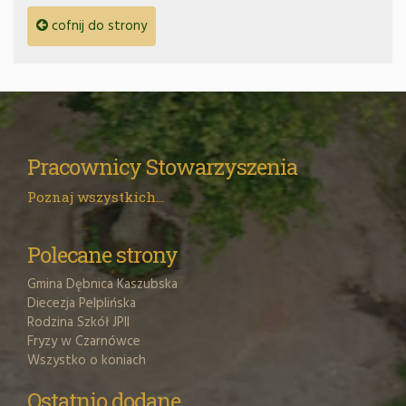
cofnij do strony
Pracownicy Stowarzyszenia
Poznaj wszystkich...
Polecane strony
Gmina Dębnica Kaszubska
Diecezja Pelplińska
Rodzina Szkół JPII
Fryzy w Czarnówce
Wszystko o koniach
Ostatnio dodane