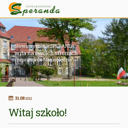
Stowarzyszenie SPERANDA
wita na swoich stronach
i zaprasza do Niepoględzia
31.08
2012
Witaj szkoło!