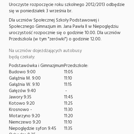
Uroczyste rozpoczęcie roku szkolnego 2012/2013 odbędzie
się w poniedziałek 3 września br.
Dla uczniów Społecznej Szkoły Podstawowej i
Społecznego Gimnazjum im. Jana Pawła II w Niepoględziu
uroczystość rozpocznie się o godzinie 10.00. Dla uczniów
Przedszkola (w tym "zerówki") o godzinie 12.00.
Na uczniów dojeżdżających autobusy
będą czekały:
Podstawówka i Gimnazjmum
Przedszkole:
Budowo 9:00
11:05
Gałąźnia M. 9:00
11:10
Gałąźnia W. 9:10
11:15
Gałęzów 9:40
-
Jawory 9:35
11:45
Kotowo 9:20
11:25
Krosnowo -
11:30
Motarzyno 9:20
11:20
Niemczewo 9:20
11:10
Niepoględzie syfon 9:45
11:35