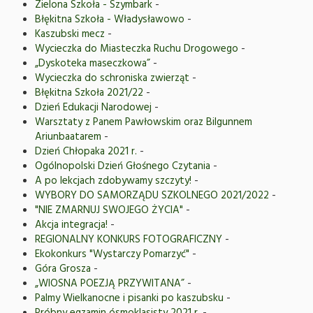
Zielona Szkoła - Szymbark
-
Błękitna Szkoła - Władysławowo
-
Kaszubski mecz
-
Wycieczka do Miasteczka Ruchu Drogowego
-
„Dyskoteka maseczkowa”
-
Wycieczka do schroniska zwierząt
-
Błękitna Szkoła 2021/22
-
Dzień Edukacji Narodowej
-
Warsztaty z Panem Pawłowskim oraz Bilgunnem
Ariunbaatarem
-
Dzień Chłopaka 2021 r.
-
Ogólnopolski Dzień Głośnego Czytania
-
A po lekcjach zdobywamy szczyty!
-
WYBORY DO SAMORZĄDU SZKOLNEGO 2021/2022
-
"NIE ZMARNUJ SWOJEGO ŻYCIA"
-
Akcja integracja!
-
REGIONALNY KONKURS FOTOGRAFICZNY
-
Ekokonkurs "Wystarczy Pomarzyć"
-
Góra Grosza
-
„WIOSNA POEZJĄ PRZYWITANA”
-
Palmy Wielkanocne i pisanki po kaszubsku
-