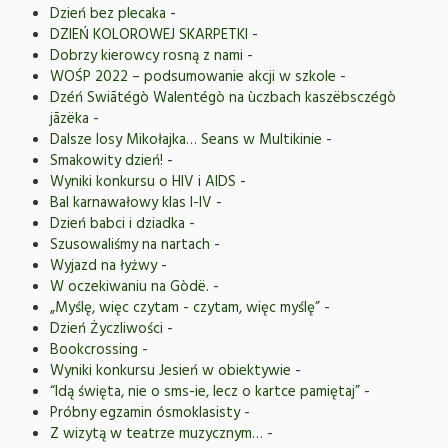
Dzień bez plecaka
-
DZIEŃ KOLOROWEJ SKARPETKI
-
Dobrzy kierowcy rosną z nami
-
WOŚP 2022 – podsumowanie akcji w szkole
-
Dzéń Swiãtégò Walentégò na ùczbach kaszëbsczégò
jãzëka
-
Dalsze losy Mikołajka… Seans w Multikinie
-
Smakowity dzień!
-
Wyniki konkursu o HIV i AIDS
-
Bal karnawałowy klas I-IV
-
Dzień babci i dziadka
-
Szusowaliśmy na nartach
-
Wyjazd na łyżwy
-
W oczekiwaniu na Gòdë.
-
„Myślę, więc czytam - czytam, więc myślę”
-
Dzień Życzliwości
-
Bookcrossing
-
Wyniki konkursu Jesień w obiektywie
-
“Idą święta, nie o sms-ie, lecz o kartce pamiętaj”
-
Próbny egzamin ósmoklasisty
-
Z wizytą w teatrze muzycznym…
-