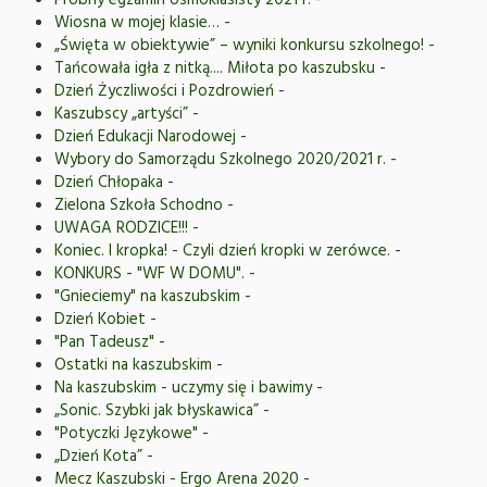
Próbny egzamin ósmoklasisty 2021 r.
-
Wiosna w mojej klasie…
-
„Święta w obiektywie” – wyniki konkursu szkolnego!
-
Tańcowała igła z nitką.... Miłota po kaszubsku
-
Dzień Życzliwości i Pozdrowień
-
Kaszubscy „artyści”
-
Dzień Edukacji Narodowej
-
Wybory do Samorządu Szkolnego 2020/2021 r.
-
Dzień Chłopaka
-
Zielona Szkoła Schodno
-
UWAGA RODZICE!!!
-
Koniec. I kropka! - Czyli dzień kropki w zerówce.
-
KONKURS - "WF W DOMU".
-
"Gnieciemy" na kaszubskim
-
Dzień Kobiet
-
"Pan Tadeusz"
-
Ostatki na kaszubskim
-
Na kaszubskim - uczymy się i bawimy
-
„Sonic. Szybki jak błyskawica”
-
"Potyczki Językowe"
-
„Dzień Kota”
-
Mecz Kaszubski - Ergo Arena 2020
-