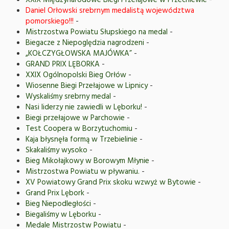
XXIX Międzynarodowe Biegi Przełajowe w Przechlewie
-
Daniel Orłowski srebrnym medalistą województwa
pomorskiego!!!
-
Mistrzostwa Powiatu Słupskiego na medal
-
Biegacze z Niepoględzia nagrodzeni
-
„KOŁCZYGŁOWSKA MAJÓWKA”
-
GRAND PRIX LĘBORKA
-
XXIX Ogólnopolski Bieg Orłów
-
Wiosenne Biegi Przełajowe w Lipnicy
-
Wyskaliśmy srebrny medal
-
Nasi liderzy nie zawiedli w Lęborku!
-
Biegi przełajowe w Parchowie
-
Test Coopera w Borzytuchomiu
-
Kaja błysnęła formą w Trzebielinie
-
Skakaliśmy wysoko
-
Bieg Mikołajkowy w Borowym Młynie
-
Mistrzostwa Powiatu w pływaniu.
-
XV Powiatowy Grand Prix skoku wzwyż w Bytowie
-
Grand Prix Lębork
-
Bieg Niepodległości
-
Biegaliśmy w Lęborku
-
Medale Mistrzostw Powiatu
-