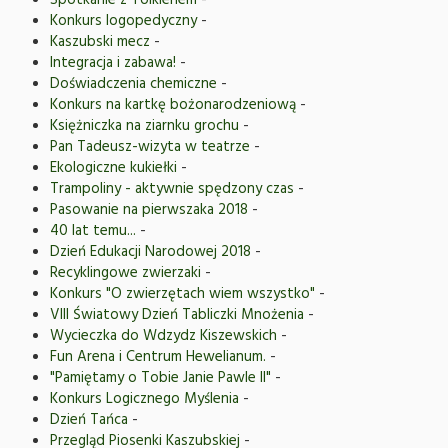
Spotkanie z Tolkienem
-
Konkurs logopedyczny
-
Kaszubski mecz
-
Integracja i zabawa!
-
Doświadczenia chemiczne
-
Konkurs na kartkę bożonarodzeniową
-
Księżniczka na ziarnku grochu
-
Pan Tadeusz-wizyta w teatrze
-
Ekologiczne kukiełki
-
Trampoliny - aktywnie spędzony czas
-
Pasowanie na pierwszaka 2018
-
40 lat temu...
-
Dzień Edukacji Narodowej 2018
-
Recyklingowe zwierzaki
-
Konkurs "O zwierzętach wiem wszystko"
-
VIII Światowy Dzień Tabliczki Mnożenia
-
Wycieczka do Wdzydz Kiszewskich
-
Fun Arena i Centrum Hewelianum.
-
"Pamiętamy o Tobie Janie Pawle II"
-
Konkurs Logicznego Myślenia
-
Dzień Tańca
-
Przegląd Piosenki Kaszubskiej
-