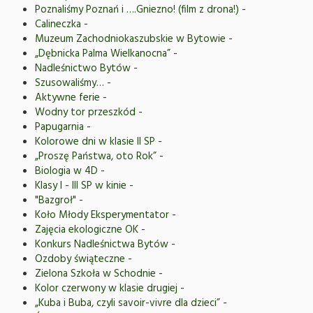
Poznaliśmy Poznań i ….Gniezno! (film z drona!)
-
Calineczka
-
Muzeum Zachodniokaszubskie w Bytowie
-
„Dębnicka Palma Wielkanocna”
-
Nadleśnictwo Bytów
-
Szusowaliśmy…
-
Aktywne ferie
-
Wodny tor przeszkód
-
Papugarnia
-
Kolorowe dni w klasie II SP
-
„Proszę Państwa, oto Rok”
-
Biologia w 4D
-
Klasy I - III SP w kinie
-
"Bazgroł"
-
Koło Młody Eksperymentator
-
Zajęcia ekologiczne OK
-
Konkurs Nadleśnictwa Bytów
-
Ozdoby świąteczne
-
Zielona Szkoła w Schodnie
-
Kolor czerwony w klasie drugiej
-
„Kuba i Buba, czyli savoir-vivre dla dzieci”
-