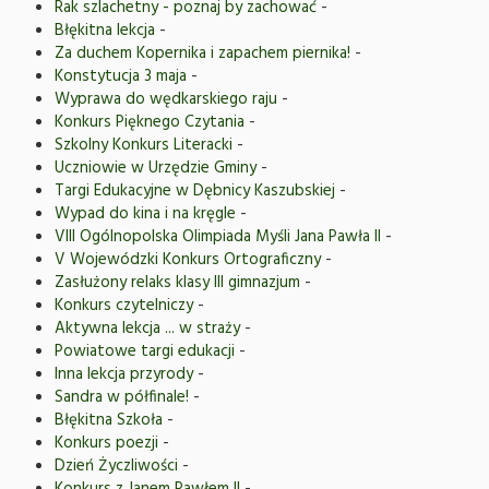
Rak szlachetny - poznaj by zachować
-
Błękitna lekcja
-
Za duchem Kopernika i zapachem piernika!
-
Konstytucja 3 maja
-
Wyprawa do wędkarskiego raju
-
Konkurs Pięknego Czytania
-
Szkolny Konkurs Literacki
-
Uczniowie w Urzędzie Gminy
-
Targi Edukacyjne w Dębnicy Kaszubskiej
-
Wypad do kina i na kręgle
-
VIII Ogólnopolska Olimpiada Myśli Jana Pawła II
-
V Wojewódzki Konkurs Ortograficzny
-
Zasłużony relaks klasy III gimnazjum
-
Konkurs czytelniczy
-
Aktywna lekcja ... w straży
-
Powiatowe targi edukacji
-
Inna lekcja przyrody
-
Sandra w półfinale!
-
Błękitna Szkoła
-
Konkurs poezji
-
Dzień Życzliwości
-