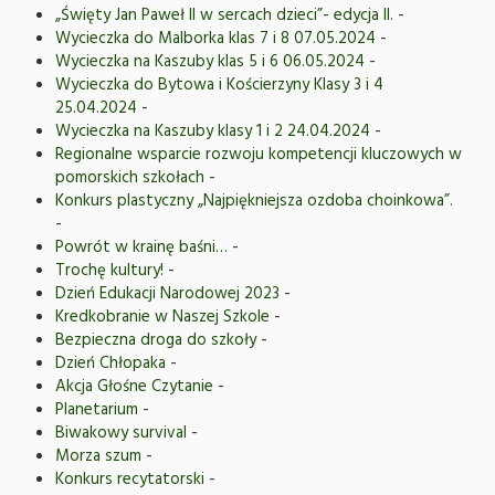
„Święty Jan Paweł II w sercach dzieci”- edycja II.
-
Wycieczka do Malborka klas 7 i 8 07.05.2024
-
Wycieczka na Kaszuby klas 5 i 6 06.05.2024
-
Wycieczka do Bytowa i Kościerzyny Klasy 3 i 4
25.04.2024
-
Wycieczka na Kaszuby klasy 1 i 2 24.04.2024
-
Regionalne wsparcie rozwoju kompetencji kluczowych w
pomorskich szkołach
-
Konkurs plastyczny „Najpiękniejsza ozdoba choinkowa”.
-
Powrót w krainę baśni…
-
Trochę kultury!
-
Dzień Edukacji Narodowej 2023
-
Kredkobranie w Naszej Szkole
-
Bezpieczna droga do szkoły
-
Dzień Chłopaka
-
Akcja Głośne Czytanie
-
Planetarium
-
Biwakowy survival
-
Morza szum
-
Konkurs recytatorski
-