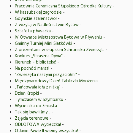
Mito-maniacy!
-
Pracownia Ceramiczna Słupskiego Ośrodka Kultury
-
W kaszubskiej zagrodzie
-
Gdyńskie szaleństwo!
-
Z wizytą w Nadleśnictwie Bytów
-
Sztafeta pływacka
-
IV Otwarte Mistrzostwa Bytowa w Pływaniu
-
Gminny Turniej Mini Siatkówki
-
Z prezentami w słupskim Schronisku Zwierząt.
-
Konkurs „Straszna Dynia”
-
Kierunek – biblioteka!
-
Na pochód marsz!
-
"Zwierzęta naszymi przyjaciółmi"
-
Międzynarodowy Dzień Tabliczki Mnożenia
-
„Tańcowała igła z nitką”
-
Dzień Kropki
-
Tymczasem w Szymbarku
-
Wycieczka do 3miasta
-
Tak się bawiliśmy...
-
Zajęcia terenowe
-
ODLOTOWA wycieczka!
-
O Janie Pawle II wiemy wszystko!
-