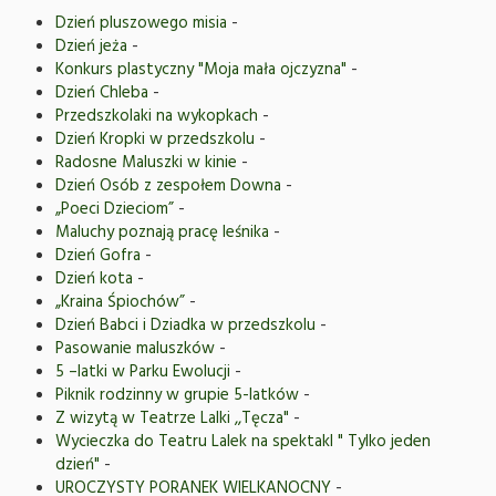
Dzień pluszowego misia
-
Dzień jeża
-
Konkurs plastyczny "Moja mała ojczyzna"
-
Dzień Chleba
-
Przedszkolaki na wykopkach
-
Dzień Kropki w przedszkolu
-
Radosne Maluszki w kinie
-
Dzień Osób z zespołem Downa
-
„Poeci Dzieciom”
-
Maluchy poznają pracę leśnika
-
Dzień Gofra
-
Dzień kota
-
„Kraina Śpiochów”
-
Dzień Babci i Dziadka w przedszkolu
-
Pasowanie maluszków
-
5 –latki w Parku Ewolucji
-
Piknik rodzinny w grupie 5-latków
-
Z wizytą w Teatrze Lalki ,,Tęcza"
-
Wycieczka do Teatru Lalek na spektakl " Tylko jeden
dzień"
-
UROCZYSTY PORANEK WIELKANOCNY
-