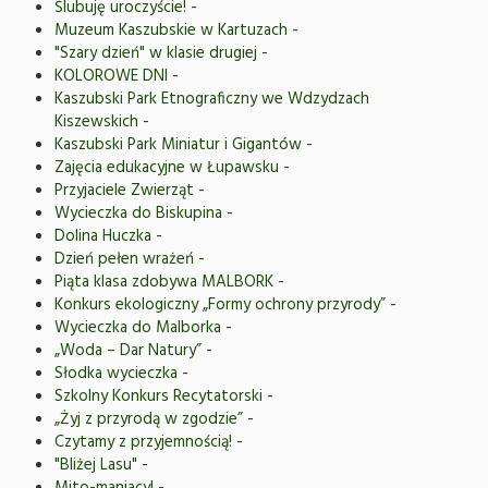
Ślubuję uroczyście!
-
Muzeum Kaszubskie w Kartuzach
-
"Szary dzień" w klasie drugiej
-
KOLOROWE DNI
-
Kaszubski Park Etnograficzny we Wdzydzach
Kiszewskich
-
Kaszubski Park Miniatur i Gigantów
-
Zajęcia edukacyjne w Łupawsku
-
Przyjaciele Zwierząt
-
Wycieczka do Biskupina
-
Dolina Huczka
-
Dzień pełen wrażeń
-
Piąta klasa zdobywa MALBORK
-
Konkurs ekologiczny „Formy ochrony przyrody”
-
Wycieczka do Malborka
-
„Woda – Dar Natury”
-
Słodka wycieczka
-
Szkolny Konkurs Recytatorski
-
„Żyj z przyrodą w zgodzie”
-
Czytamy z przyjemnością!
-
"Bliżej Lasu"
-