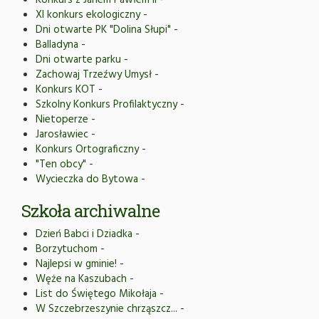
Konkurs z Janem Pawłem II
-
XI konkurs ekologiczny
-
Dni otwarte PK "Dolina Słupi"
-
Balladyna
-
Dni otwarte parku
-
Zachowaj Trzeźwy Umysł
-
Konkurs KOT
-
Szkolny Konkurs Profilaktyczny
-
Nietoperze
-
Jarosławiec
-
Konkurs Ortograficzny
-
"Ten obcy"
-
Wycieczka do Bytowa
-
Szkoła archiwalne
Dzień Babci i Dziadka
-
Borzytuchom
-
Najlepsi w gminie!
-
Węże na Kaszubach
-
List do Świętego Mikołaja
-
W Szczebrzeszynie chrząszcz...
-