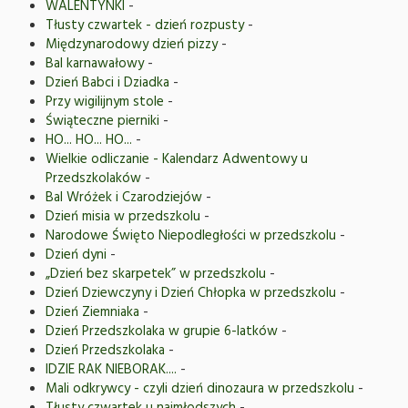
WALENTYNKI
-
Tłusty czwartek - dzień rozpusty
-
Międzynarodowy dzień pizzy
-
Bal karnawałowy
-
Dzień Babci i Dziadka
-
Przy wigilijnym stole
-
Świąteczne pierniki
-
HO... HO... HO...
-
Wielkie odliczanie - Kalendarz Adwentowy u
Przedszkolaków
-
Bal Wróżek i Czarodziejów
-
Dzień misia w przedszkolu
-
Narodowe Święto Niepodległości w przedszkolu
-
Dzień dyni
-
„Dzień bez skarpetek” w przedszkolu
-
Dzień Dziewczyny i Dzień Chłopka w przedszkolu
-
Dzień Ziemniaka
-
Dzień Przedszkolaka w grupie 6-latków
-
Dzień Przedszkolaka
-
IDZIE RAK NIEBORAK....
-
Mali odkrywcy - czyli dzień dinozaura w przedszkolu
-