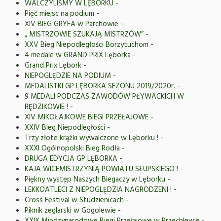
WALCZYLIŚMY W LĘBORKU
-
Pięć miejsc na podium
-
XIV BIEG GRYFA w Parchowie
-
„ MISTRZOWIE SZUKAJĄ MISTRZÓW”
-
XXV Bieg Niepodległości Borzytuchom
-
4 medale w GRAND PRIX Lęborka
-
Grand Prix Lębork
-
NIEPOGLĘDZIE NA PODIUM
-
MEDALISTKI GP LĘBORKA SEZONU 2019/2020r.
-
9 MEDALI PODCZAS ZAWODÓW PŁYWACKICH W
RĘDZIKOWIE !
-
XIV MIKOŁAJKOWE BIEGI PRZEŁAJOWE
-
XXIV Bieg Niepodległości
-
Trzy złote krążki wywalczone w Lęborku !
-
XXXI Ogólnopolski Bieg Rodła
-
DRUGA EDYCJA GP LĘBORKA
-
KAJA WICEMISTRZYNIĄ POWIATU SŁUPSKIEGO !
-
Piękny występ Naszych Biegaczy w Lęborku
-
LEKKOATLECI Z NIEPOGLĘDZIA NAGRODZENI !
-
Cross Festival w Studzienicach
-
Piknik żeglarski w Gogolewie
-