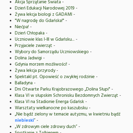
Akcja Sprzątanie Świata
-
Dzień Edukacji Narodowej 2019
-
Żywa lekcja biologi z GADAMI
-
"W nagrodę do Gdańska!"
-
Niećpa!
-
Dzień Chłopaka
-
Uczniowie klas I-III w Gdańsku...
-
Przyjaciele zwierząt
-
Wybory do Samorządu Uczniowskiego
-
Dolina Jadwigi
-
Gdynia morzem możliwości!
-
Żywa lekcja przyrody
-
Spektakl pt. Opowieść o zwykłej rodzinie
-
Balladyna
-
Dni Otwarte Parku Krajobrazowego „Dolina Słupi"
-
Klasa VI w słupskim Schronisku Bezdomnych Zwierząt
-
Klasa VI na Stadionie Energa Gdańsk
-
Warsztaty wielkanocne po kaszubsku
-
„Nie bądź zielony w temacie autyzmu, w kwietniu bądź
niebieski
”
-
„W zdrowym ciele zdrowy duch”
-