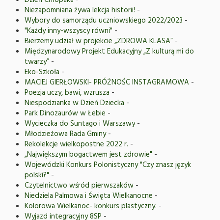
Dzień Chłopaka
-
Niezapomniana żywa lekcja historii!
-
Wybory do samorządu uczniowskiego 2022/2023
-
"Każdy inny-wszyscy równi"
-
Bierzemy udział w projekcie „ZDROWA KLASA”
-
Międzynarodowy Projekt Edukacyjny „Z kulturą mi do
twarzy”
-
Eko-Szkoła
-
MACIEJ GIERŁOWSKI- PRÓŻNOŚC INSTAGRAMOWA
-
Poezja uczy, bawi, wzrusza
-
Niespodzianka w Dzień Dziecka
-
Park Dinozaurów w Łebie
-
Wycieczka do Suntago i Warszawy
-
Młodzieżowa Rada Gminy
-
Rekolekcje wielkopostne 2022 r.
-
„Największym bogactwem jest zdrowie"
-
Wojewódzki Konkurs Polonistyczny "Czy znasz język
polski?"
-
Czytelnictwo wśród pierwszaków
-
Niedziela Palmowa i Święta Wielkanocne
-
Kolorowa Wielkanoc- konkurs plastyczny.
-
Wyjazd integracyjny 8SP
-