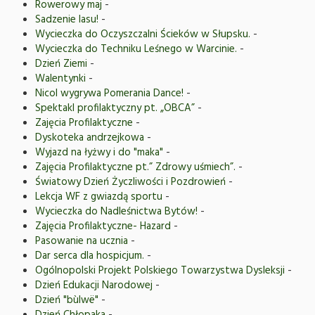
Rowerowy maj
-
Sadzenie lasu!
-
Wycieczka do Oczyszczalni Ścieków w Słupsku.
-
Wycieczka do Techniku Leśnego w Warcinie.
-
Dzień Ziemi
-
Walentynki
-
Nicol wygrywa Pomerania Dance!
-
Spektakl profilaktyczny pt. „OBCA”
-
Zajęcia Profilaktyczne
-
Dyskoteka andrzejkowa
-
Wyjazd na łyżwy i do "maka"
-
Zajęcia Profilaktyczne pt.” Zdrowy uśmiech”.
-
Światowy Dzień Życzliwości i Pozdrowień
-
Lekcja WF z gwiazdą sportu
-
Wycieczka do Nadleśnictwa Bytów!
-
Zajęcia Profilaktyczne- Hazard
-
Pasowanie na ucznia
-
Dar serca dla hospicjum.
-
Ogólnopolski Projekt Polskiego Towarzystwa Dysleksji
-
Dzień Edukacji Narodowej
-
Dzień "bùlwë"
-