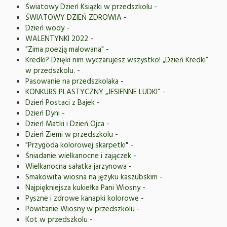
Światowy Dzień Książki w przedszkolu
-
ŚWIATOWY DZIEŃ ZDROWIA
-
Dzień wody
-
WALENTYNKI 2022
-
"Zima poezją malowana"
-
Kredki? Dzięki nim wyczarujesz wszystko! „Dzień Kredki”
w przedszkolu.
-
Pasowanie na przedszkolaka
-
KONKURS PLASTYCZNY „JESIENNE LUDKI”
-
Dzień Postaci z Bajek
-
Dzień Dyni
-
Dzień Matki i Dzień Ojca
-
Dzień Ziemi w przedszkolu
-
"Przygoda kolorowej skarpetki"
-
Śniadanie wielkanocne i zajączek
-
Wielkanocna sałatka jarzynowa
-
Smakowita wiosna na języku kaszubskim
-
Najpiękniejsza kukiełka Pani Wiosny
-
Pyszne i zdrowe kanapki kolorowe
-
Powitanie Wiosny w przedszkolu
-
Kot w przedszkolu
-