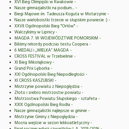
XVI Bieg Olimpijski w Kwakowie
-
Nasze gimnazjalistki na podium...
-
Biegi Majowe im. Tadeusza Koguta w Motarzynie
-
Nasze wieloboistki trzecie w słupskim powiecie :)
-
XXVII Ogólnopolski Bieg "Orłów"
-
Walczyliśmy w Lipnicy
-
MAGDA 7. W WOJEWÓDZTWIE POMORSKIM
-
Biliśmy rekordy podczas testu Coopera
-
6 MEDALI i „WIELKA” MAGDA
-
CROSS FESTIVAL w Trzebielinie
-
XI Bieg Mikołajkowy
-
Grand Prix Lęborka
-
XXI Ogólnopolski Bieg Niepodległości
-
XI CROSS KASZUBSKI
-
Mistrzynie powiatu z Niepoględzia
-
Złoto i srebro mistrzostw powiatu
-
Mistrzostwa Powiatu Słupskiego - sztafeta
-
XXIX Ogólnopolski Bieg Rodła
-
Nasze gimnazjalistki najlepsze w gminie
-
Mistrzynie Gminy z Niepoględzia
-
Mocna wejście w sezon lekkoatletyczny
-