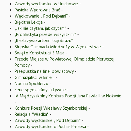
Zawody wędkarskie w Unichowie
-
Pasieka Wędrowna Brać
-
Wędkowanie „ Pod Dębami”
-
Błękitna Lekcja
-
„Jak nie czytam, jak czytam”
-
„Profilaktyka przede wszystkim!”
-
„Rzeki żywe arterie krajobrazu”
-
Słupska Olimpiada Młodzieży w Wędkarstwie
-
Święto Konstytucji 3 Maja
-
Trzecie Miejsce w Powiatowej Olimpiadzie Pierwszej
Pomocy
-
Przepustka na finał powiatowy
-
Gimnazjaliści w kinie...
-
Noc na Spichlerzu
-
Ferie spędzaliśmy aktywnie
-
IV Międzyszkolny Konkurs Poezji Jana Pawła II w Nożynie
-
Konkurs Poezji Wiesławy Szymborskiej
-
Relacja z "Władka"
-
Zawody wędkarskie „ Pod Dębami”
-
Zawody wędkarskie o Puchar Prezesa
-