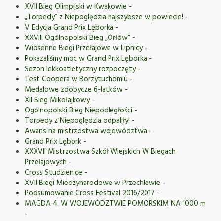
XVII Bieg Olimpijski w Kwakowie
-
„Torpedy” z Niepoględzia najszybsze w powiecie!
-
V Edycja Grand Prix Lęborka
-
XXVIII Ogólnopolski Bieg „Orłów”
-
Wiosenne Biegi Przełajowe w Lipnicy
-
Pokazaliśmy moc w Grand Prix Lęborka
-
Sezon lekkoatletyczny rozpoczęty
-
Test Coopera w Borzytuchomiu
-
Medalowe zdobycze 6-latków
-
XII Bieg Mikołajkowy
-
Ogólnopolski Bieg Niepodległości
-
Torpedy z Niepoględzia odpaliły!
-
Awans na mistrzostwa województwa
-
Grand Prix Lębork
-
XXXVII Mistrzostwa Szkół Wiejskich W Biegach
Przełajowych
-
Cross Studzienice
-
XVII Biegi Miedzynarodowe w Przechlewie
-
Podsumowanie Cross Festival 2016/2017
-
MAGDA 4. W WOJEWÓDZTWIE POMORSKIM NA 1000 m
-