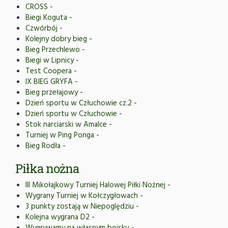
CROSS
-
Biegi Koguta
-
Czwórbój
-
Kolejny dobry bieg
-
Bieg Przechlewo
-
Biegi w Lipnicy
-
Test Coopera
-
IX BIEG GRYFA
-
Bieg przełajowy
-
Dzień sportu w Człuchowie cz.2
-
Dzień sportu w Człuchowie
-
Stok narciarski w Amalce
-
Turniej w Ping Ponga
-
Bieg Rodła
-
Piłka nożna
III Mikołajkowy Turniej Halowej Piłki Nożnej
-
Wygrany Turniej w Kołczygłowach
-
3 punkty zostają w Niepoględziu
-
Kolejna wygrana D2
-