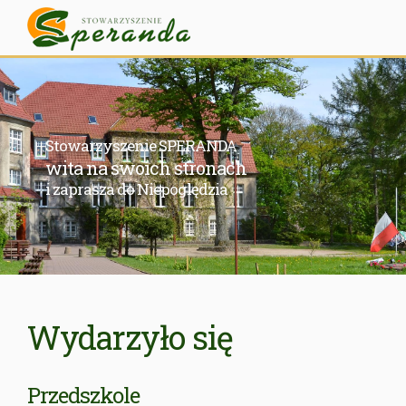
Stowarzyszenie SPERANDA
wita na swoich stronach
i zaprasza do Niepoględzia
Wydarzyło się
Przedszkole