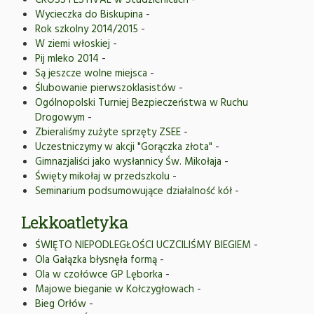
CROSS FESTIVAL w Studzienicach
-
Wycieczka do Biskupina
-
Rok szkolny 2014/2015
-
W ziemi włoskiej
-
Pij mleko 2014
-
Są jeszcze wolne miejsca
-
Ślubowanie pierwszoklasistów
-
Ogólnopolski Turniej Bezpieczeństwa w Ruchu
Drogowym
-
Zbieraliśmy zużyte sprzęty ZSEE
-
Uczestniczymy w akcji "Gorączka złota"
-
Gimnazjaliści jako wysłannicy Św. Mikołaja
-
Święty mikołaj w przedszkolu
-
Seminarium podsumowujące działalność kół
-
Lekkoatletyka
ŚWIĘTO NIEPODLEGŁOŚCI UCZCILIŚMY BIEGIEM
-
Ola Gałązka błysnęła formą
-
Ola w czołówce GP Lęborka
-
Majowe bieganie w Kołczygłowach
-
Bieg Orłów
-