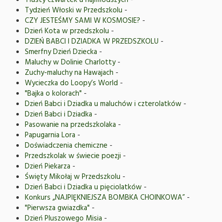
Tłusty czwartek u najmłodszych
-
Tydzień Włoski w Przedszkolu
-
CZY JESTEŚMY SAMI W KOSMOSIE?
-
Dzień Kota w przedszkolu
-
DZIEŃ BABCI I DZIADKA W PRZEDSZKOLU
-
Smerfny Dzień Dziecka
-
Maluchy w Dolinie Charlotty
-
Zuchy-maluchy na Hawajach
-
Wycieczka do Loopy’s World
-
"Bajka o kolorach"
-
Dzień Babci i Dziadka u maluchów i czterolatków
-
Dzień Babci i Dziadka
-
Pasowanie na przedszkolaka
-
Papugarnia Lora
-
Doświadczenia chemiczne
-
Przedszkolak w świecie poezji
-
Dzień Piekarza
-
Święty Mikołaj w Przedszkolu
-
Dzień Babci i Dziadka u pięciolatków
-
Konkurs „NAJPIĘKNIEJSZA BOMBKA CHOINKOWA”
-
"Pierwsza gwiazdka"
-
Dzień Pluszowego Misia
-