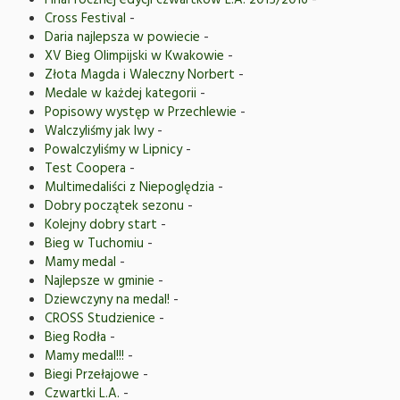
Finał rocznej edycji czwartków L.A. 2015/2016
-
Cross Festival
-
Daria najlepsza w powiecie
-
XV Bieg Olimpijski w Kwakowie
-
Złota Magda i Waleczny Norbert
-
Medale w każdej kategorii
-
Popisowy występ w Przechlewie
-
Walczyliśmy jak lwy
-
Powalczyliśmy w Lipnicy
-
Test Coopera
-
Multimedaliści z Niepoględzia
-
Dobry początek sezonu
-
Kolejny dobry start
-
Bieg w Tuchomiu
-
Mamy medal
-
Najlepsze w gminie
-
Dziewczyny na medal!
-
CROSS Studzienice
-
Bieg Rodła
-
Mamy medal!!!
-
Biegi Przełajowe
-
Czwartki L.A.
-