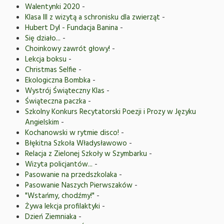
Walentynki 2020
-
Klasa III z wizytą a schronisku dla zwierząt
-
Hubert Dyl - Fundacja Banina
-
Się działo...
-
Choinkowy zawrót głowy!
-
Lekcja boksu
-
Christmas Selfie
-
Ekologiczna Bombka
-
Wystrój Świąteczny Klas
-
Świąteczna paczka
-
Szkolny Konkurs Recytatorski Poezji i Prozy w Języku
Angielskim
-
Kochanowski w rytmie disco!
-
Błękitna Szkoła Władysławowo
-
Relacja z Zielonej Szkoły w Szymbarku
-
Wizyta policjantów...
-
Pasowanie na przedszkolaka
-
Pasowanie Naszych Pierwszaków
-
"Wstańmy, chodźmy!"
-
Żywa lekcja profilaktyki
-
Dzień Ziemniaka
-