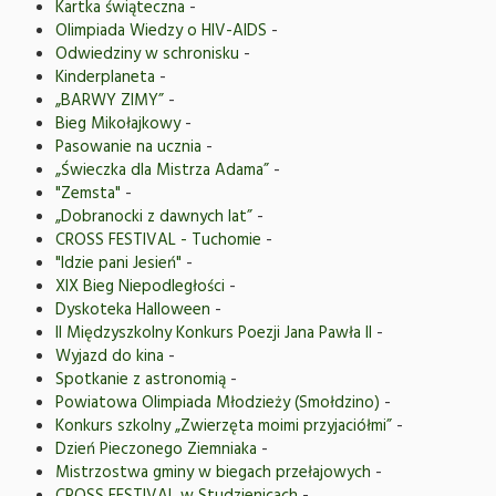
Kartka świąteczna
-
Olimpiada Wiedzy o HIV-AIDS
-
Odwiedziny w schronisku
-
Kinderplaneta
-
„BARWY ZIMY”
-
Bieg Mikołajkowy
-
Pasowanie na ucznia
-
„Świeczka dla Mistrza Adama”
-
"Zemsta"
-
„Dobranocki z dawnych lat”
-
CROSS FESTIVAL - Tuchomie
-
"Idzie pani Jesień"
-
XIX Bieg Niepodległości
-
Dyskoteka Halloween
-
II Międzyszkolny Konkurs Poezji Jana Pawła II
-
Wyjazd do kina
-
Spotkanie z astronomią
-
Powiatowa Olimpiada Młodzieży (Smołdzino)
-
Konkurs szkolny „Zwierzęta moimi przyjaciółmi”
-
Dzień Pieczonego Ziemniaka
-
Mistrzostwa gminy w biegach przełajowych
-