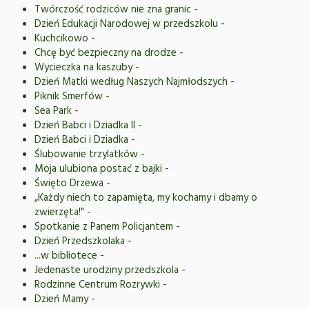
Twórczość rodziców nie zna granic
-
Dzień Edukacji Narodowej w przedszkolu
-
Kuchcikowo
-
Chcę być bezpieczny na drodze
-
Wycieczka na kaszuby
-
Dzień Matki według Naszych Najmłodszych
-
Piknik Smerfów
-
Sea Park
-
Dzień Babci i Dziadka II
-
Dzień Babci i Dziadka
-
Ślubowanie trzylatków
-
Moja ulubiona postać z bajki
-
Święto Drzewa
-
„Każdy niech to zapamięta, my kochamy i dbamy o
zwierzęta!"
-
Spotkanie z Panem Policjantem
-
Dzień Przedszkolaka
-
...w bibliotece
-
Jedenaste urodziny przedszkola
-
Rodzinne Centrum Rozrywki
-
Dzień Mamy
-