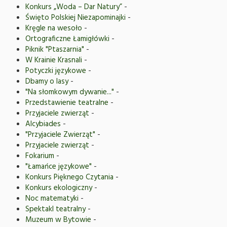
Konkurs „Woda – Dar Natury”
-
Święto Polskiej Niezapominajki
-
Kręgle na wesoło
-
Ortograficzne Łamigłówki
-
Piknik "Ptaszarnia"
-
W Krainie Krasnali
-
Potyczki językowe
-
Dbamy o lasy
-
"Na słomkowym dywanie..."
-
Przedstawienie teatralne
-
Przyjaciele zwierząt
-
Alcybiades
-
"Przyjaciele Zwierząt"
-
Przyjaciele zwierząt
-
Fokarium
-
"Łamańce językowe"
-
Konkurs Pięknego Czytania
-
Konkurs ekologiczny
-
Noc matematyki
-
Spektakl teatralny
-
Muzeum w Bytowie
-