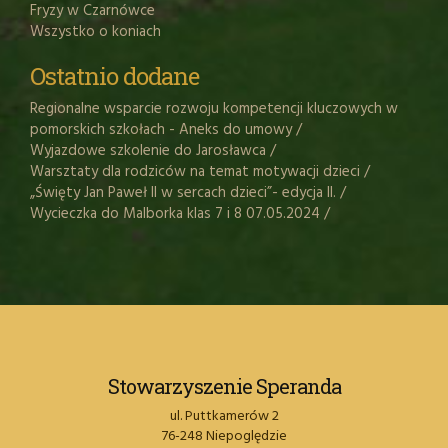
Fryzy w Czarnówce
Wszystko o koniach
Ostatnio dodane
Regionalne wsparcie rozwoju kompetencji kluczowych w
pomorskich szkołach - Aneks do umowy
/
Wyjazdowe szkolenie do Jarosławca
/
Warsztaty dla rodziców na temat motywacji dzieci
/
„Święty Jan Paweł II w sercach dzieci”- edycja II.
/
Wycieczka do Malborka klas 7 i 8 07.05.2024
/
Stowarzyszenie Speranda
ul. Puttkamerów 2
76-248 Niepoględzie