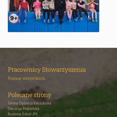
Pracownicy Stowarzyszenia
Poznaj wszystkich...
Polecane strony
Gmina Dębnica Kaszubska
Diecezja Pelplińska
Rodzina Szkół JPII