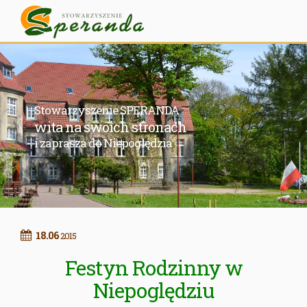
Stowarzyszenie SPERANDA
wita na swoich stronach
i zaprasza do Niepoględzia
18.06
2015
​​Festyn Rodzinny w
Niepoględziu