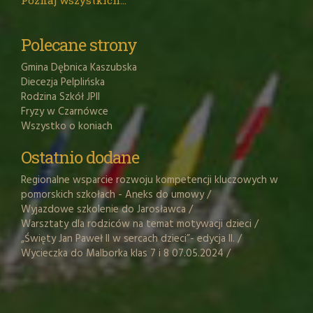
Poznaj wszystkich...
Polecane strony
Gmina Dębnica Kaszubska
Diecezja Pelplińska
Rodzina Szkół JPII
Fryzy w Czarnówce
Wszystko o koniach
Ostatnio dodane
Regionalne wsparcie rozwoju kompetencji kluczowych w
pomorskich szkołach - Aneks do umowy
/
Wyjazdowe szkolenie do Jarosławca
/
Warsztaty dla rodziców na temat motywacji dzieci
/
„Święty Jan Paweł II w sercach dzieci”- edycja II.
/
Wycieczka do Malborka klas 7 i 8 07.05.2024
/