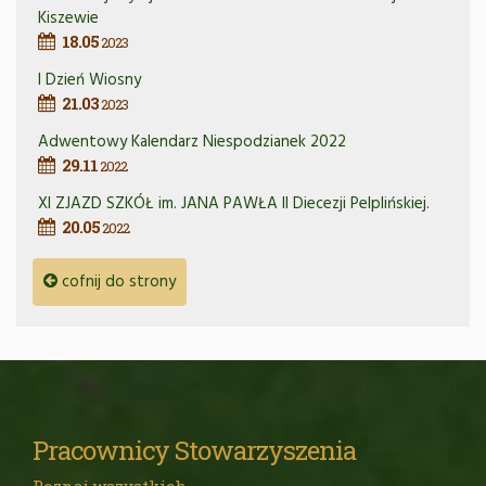
Kiszewie
18.05
2023
I Dzień Wiosny
21.03
2023
Adwentowy Kalendarz Niespodzianek 2022
29.11
2022
XI ZJAZD SZKÓŁ im. JANA PAWŁA II Diecezji Pelplińskiej.
20.05
2022
cofnij do strony
Pracownicy Stowarzyszenia